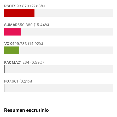
PSOE
993.870 (27.88%)
SUMAR
550.389 (15.44%)
VOX
499.733 (14.02%)
PACMA
21.264 (0.59%)
FO
7.661 (0.21%)
Resumen escrutinio