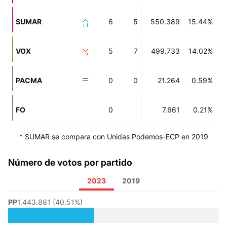
SUMAR
6
5
550.389
15.44%
+1
VOX
5
7
499.733
14.02%
-2
PACMA
0
0
21.264
0.59%
FO
0
7.661
0.21%
* SUMAR se compara con Unidas Podemos-ECP en 2019
Número de votos por partido
2023
2019
PP
1.443.881 (40.51%)