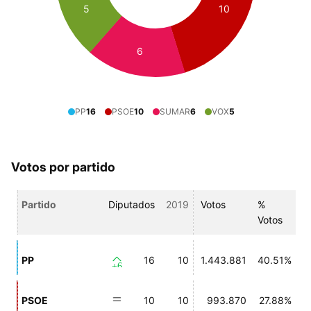
5
10
6
PP
16
PSOE
10
SUMAR
6
VOX
5
Votos por partido
Partido
Diputados
2019
Votos
%
Votos
PP
16
10
1.443.881
40.51%
+6
PSOE
10
10
993.870
27.88%