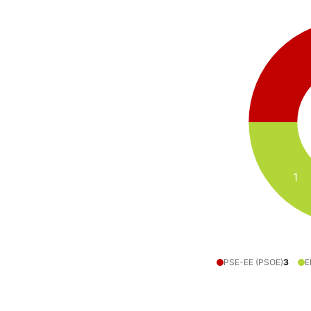
1
PSE-EE (PSOE)
3
E