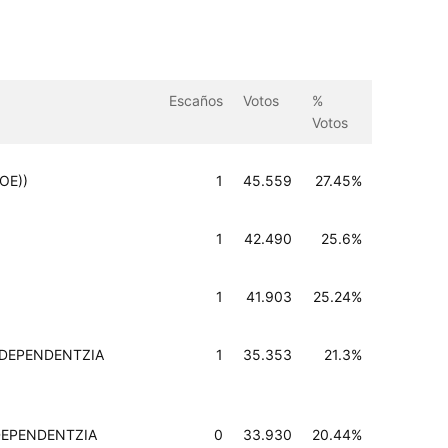
Escaños
Votos
%
Votos
SOE))
1
45.559
27.45%
1
42.490
25.6%
1
41.903
25.24%
-INDEPENDENTZIA
1
35.353
21.3%
INDEPENDENTZIA
0
33.930
20.44%