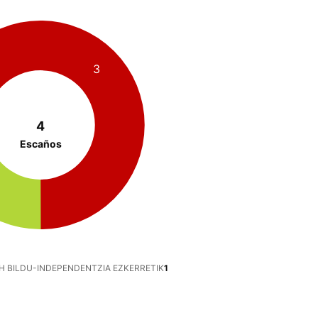
3
4
Escaños
H BILDU-INDEPENDENTZIA EZKERRETIK
1