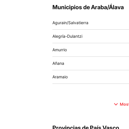
Municipios de Araba/Álava
Agurain/Salvatierra
Alegría-Dulantzi
Amurrio
Añana
Aramaio
Most
Provincias de País Vasco