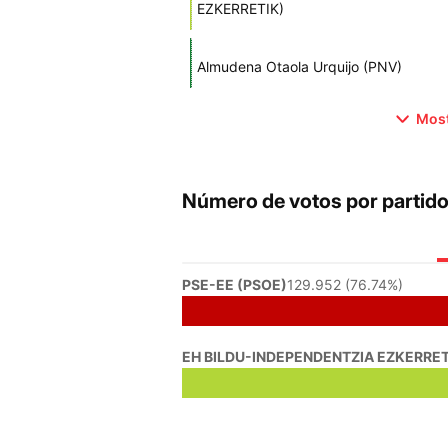
EZKERRETIK)
Almudena Otaola Urquijo (PNV)
Most
Número de votos por partid
PSE-EE (PSOE)
129.952 (76.74%)
EH BILDU-INDEPENDENTZIA EZKERRET