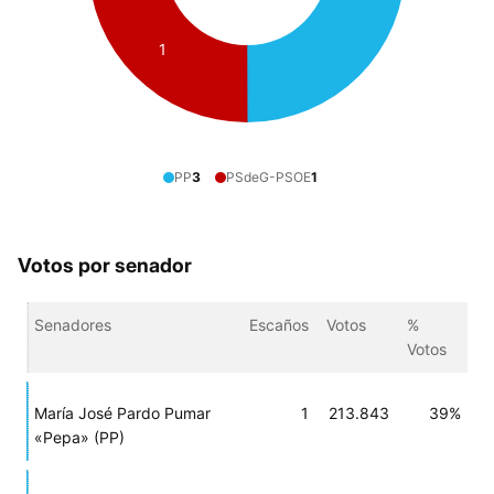
1
PP
3
PSdeG-PSOE
1
Votos por senador
Senadores
Escaños
Votos
%
Votos
María José Pardo Pumar
1
213.843
39%
«Pepa» (PP)