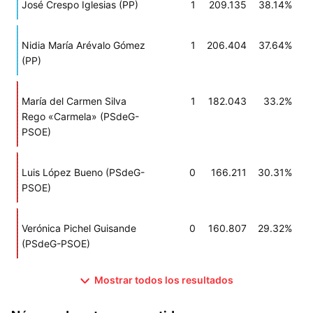
José Crespo Iglesias (PP)
1
209.135
38.14%
Nidia María Arévalo Gómez
1
206.404
37.64%
(PP)
María del Carmen Silva
1
182.043
33.2%
Rego «Carmela» (PSdeG-
PSOE)
Luis López Bueno (PSdeG-
0
166.211
30.31%
PSOE)
Verónica Pichel Guisande
0
160.807
29.32%
(PSdeG-PSOE)
Mostrar todos los resultados