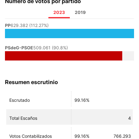
Número de votos por partido
2023
2019
PP
629.382 (112.27%)
PSdeG-PSOE
509.061 (90.8%)
Resumen escrutinio
Escrutado
99.16%
Total Escaños
4
Votos Contabilizados
99.16%
766.293