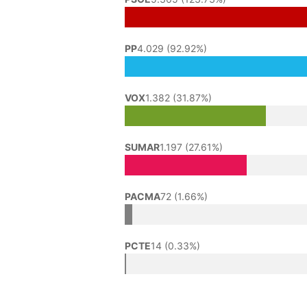
PP
4.029 (92.92%)
VOX
1.382 (31.87%)
SUMAR
1.197 (27.61%)
PACMA
72 (1.66%)
PCTE
14 (0.33%)