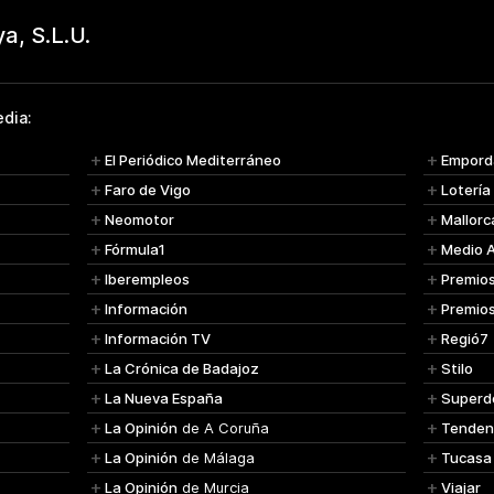
dia:
El Periódico Mediterráneo
Empord
Faro de Vigo
Lotería
Neomotor
Mallorc
Fórmula1
Medio 
Iberempleos
Premio
Información
Premio
Información TV
Regió7
La Crónica de Badajoz
Stilo
La Nueva España
Superd
La Opinión
de A Coruña
Tenden
La Opinión
de Málaga
Tucasa
La Opinión
de Murcia
Viajar