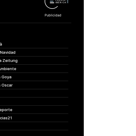
à
 Navidad
a Zeitung
Ambiente
s Goya
s Oscar
eporte
cias21