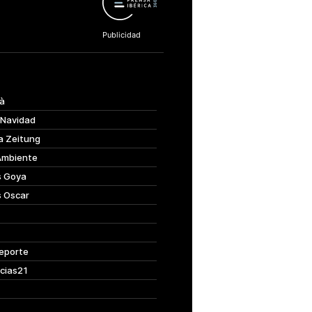
à
 Navidad
a Zeitung
Ambiente
s Goya
s Oscar
eporte
cias21