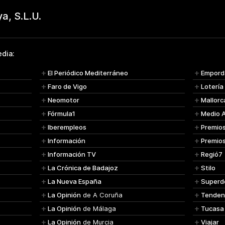
dia:
El Periódico Mediterráneo
Empord
Faro de Vigo
Lotería
Neomotor
Mallorc
Fórmula1
Medio 
Iberempleos
Premio
Información
Premio
Información TV
Regió7
La Crónica de Badajoz
Stilo
La Nueva España
Superd
La Opinión
de A Coruña
Tenden
La Opinión
de Málaga
Tucasa
La Opinión
de Murcia
Viajar