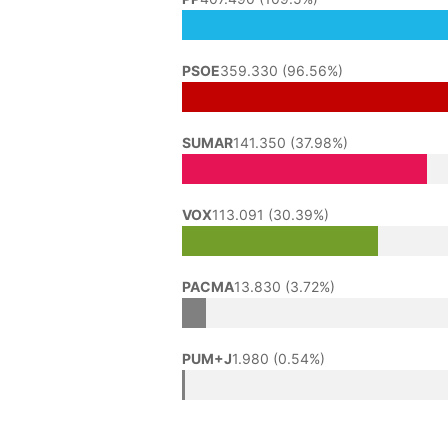
PSOE
359.330 (96.56%)
SUMAR
141.350 (37.98%)
VOX
113.091 (30.39%)
PACMA
13.830 (3.72%)
PUM+J
1.980 (0.54%)