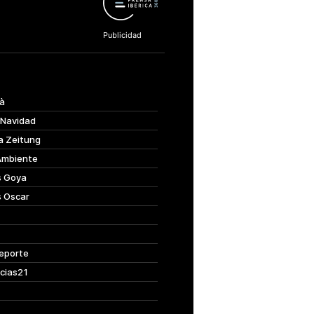
à
 Navidad
a Zeitung
Ambiente
s Goya
s Oscar
eporte
cias21