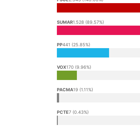
SUMAR
1.528 (89.57%)
PP
441 (25.85%)
VOX
170 (9.96%)
PACMA
19 (1.11%)
PCTE
7 (0.43%)