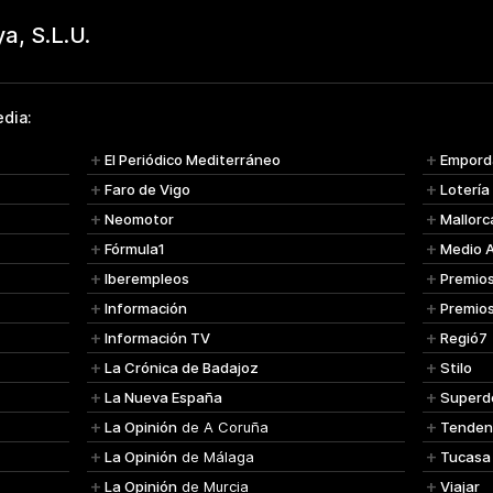
dia:
El Periódico Mediterráneo
Empord
Faro de Vigo
Lotería
Neomotor
Mallorc
Fórmula1
Medio 
Iberempleos
Premio
Información
Premio
Información TV
Regió7
La Crónica de Badajoz
Stilo
La Nueva España
Superd
La Opinión
de A Coruña
Tenden
La Opinión
de Málaga
Tucasa
La Opinión
de Murcia
Viajar