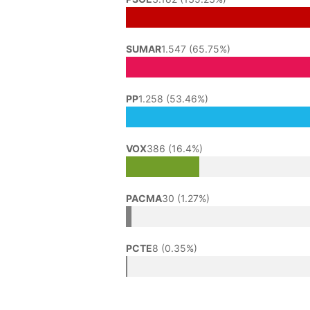
SUMAR
1.547 (65.75%)
PP
1.258 (53.46%)
VOX
386 (16.4%)
PACMA
30 (1.27%)
PCTE
8 (0.35%)