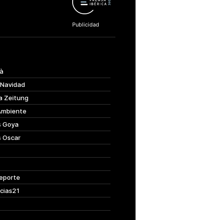
à
 Navidad
a Zeitung
Ambiente
s Goya
s Oscar
eporte
cias21