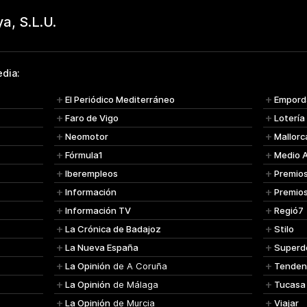
dia:
El Periódico Mediterráneo
Empord
Faro de Vigo
Lotería
Neomotor
Mallorc
Fórmula1
Medio 
Iberempleos
Premio
Información
Premio
Información TV
Regió7
La Crónica de Badajoz
Stilo
La Nueva España
Superd
La Opinión
de A Coruña
Tenden
La Opinión
de Málaga
Tucasa
La Opinión
de Murcia
Viajar