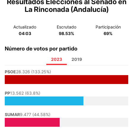
Resultados Elecciones al Senado en
La Rinconada (Andalucía)
Actualizado
Escrutado
Participación
04:03
98.53%
69%
Número de votos por partido
2023
2019
PSOE
28.326 (133.25%)
PP
13.562 (63.8%)
SUMAR
9.477 (44.58%)