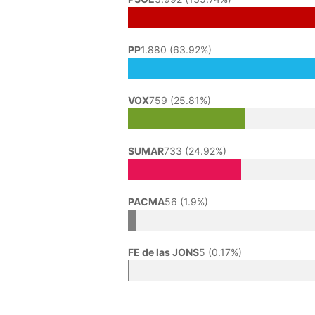
PP
1.880 (63.92%)
VOX
759 (25.81%)
SUMAR
733 (24.92%)
PACMA
56 (1.9%)
FE de las JONS
5 (0.17%)