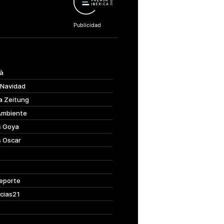
à
 Navidad
a Zeitung
Ambiente
s Goya
s Oscar
eporte
cias21