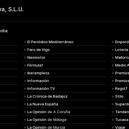
dia:
El Periódico Mediterráneo
Empord
Faro de Vigo
Lotería
Neomotor
Mallorc
Fórmula1
Medio 
Iberempleos
Premio
Información
Premio
Información TV
Regió7
La Crónica de Badajoz
Stilo
La Nueva España
Superd
La Opinión
de A Coruña
Tenden
La Opinión
de Málaga
Tucasa
La Opinión
de Murcia
Viajar