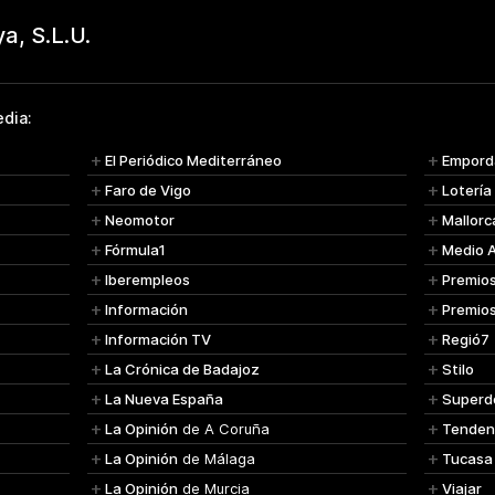
dia:
El Periódico Mediterráneo
Empord
Faro de Vigo
Lotería
Neomotor
Mallorc
Fórmula1
Medio 
Iberempleos
Premio
Información
Premio
Información TV
Regió7
La Crónica de Badajoz
Stilo
La Nueva España
Superd
La Opinión
de A Coruña
Tenden
La Opinión
de Málaga
Tucasa
La Opinión
de Murcia
Viajar