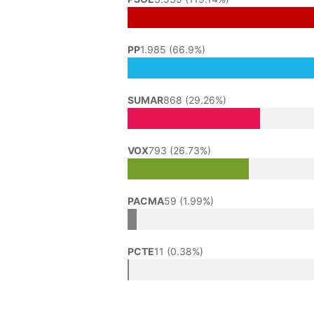
PP
1.985 (66.9%)
SUMAR
868 (29.26%)
VOX
793 (26.73%)
PACMA
59 (1.99%)
PCTE
11 (0.38%)