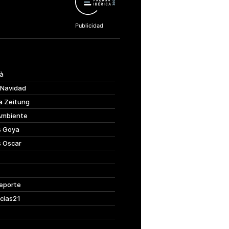
à
 Navidad
a Zeitung
Ambiente
s Goya
s Oscar
eporte
cias21