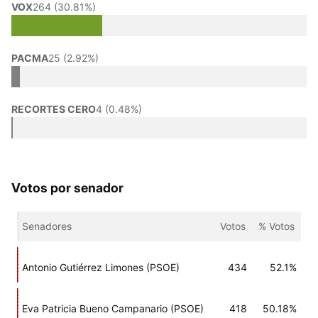
VOX
264 (30.81%)
PACMA
25 (2.92%)
RECORTES CERO
4 (0.48%)
Votos por senador
Senadores
Votos
% Votos
Antonio Gutiérrez Limones (PSOE)
434
52.1%
Eva Patricia Bueno Campanario (PSOE)
418
50.18%