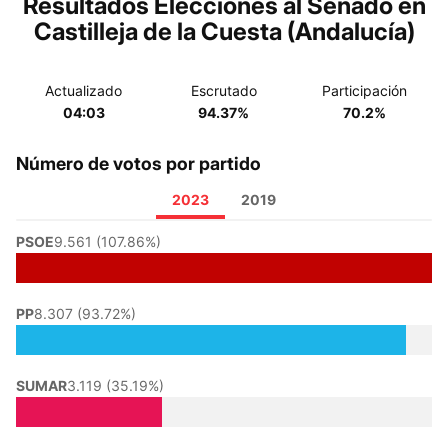
Resultados Elecciones al Senado en
Castilleja de la Cuesta (Andalucía)
Actualizado
Escrutado
Participación
04:03
94.37%
70.2%
Número de votos por partido
2023
2019
PSOE
9.561 (107.86%)
PP
8.307 (93.72%)
SUMAR
3.119 (35.19%)