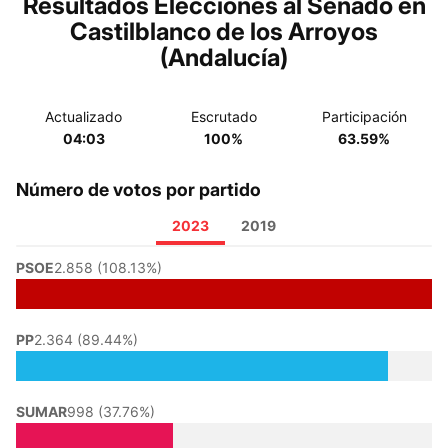
Resultados Elecciones al Senado en
Castilblanco de los Arroyos
(Andalucía)
Actualizado
Escrutado
Participación
04:03
100%
63.59%
Número de votos por partido
2023
2019
PSOE
2.858 (108.13%)
PP
2.364 (89.44%)
SUMAR
998 (37.76%)