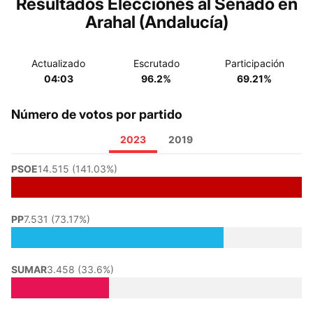
Resultados Elecciones al Senado en
Arahal (Andalucía)
Actualizado
Escrutado
Participación
04:03
96.2%
69.21%
Número de votos por partido
2023
2019
PSOE
14.515 (141.03%)
PP
7.531 (73.17%)
SUMAR
3.458 (33.6%)