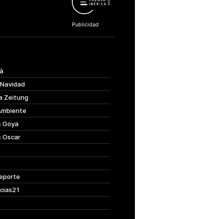
à
 Navidad
a Zeitung
Ambiente
s Goya
s Oscar
eporte
cias21