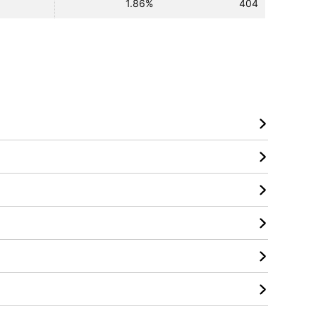
1.86%
404