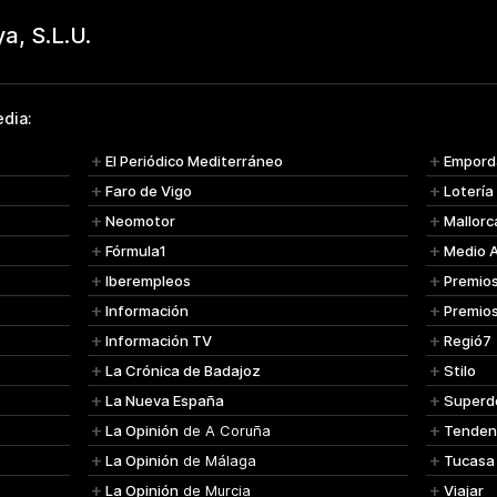
dia:
El Periódico Mediterráneo
Empord
Faro de Vigo
Lotería
Neomotor
Mallorc
Fórmula1
Medio 
Iberempleos
Premio
Información
Premio
Información TV
Regió7
La Crónica de Badajoz
Stilo
La Nueva España
Superd
La Opinión
de A Coruña
Tenden
La Opinión
de Málaga
Tucasa
La Opinión
de Murcia
Viajar