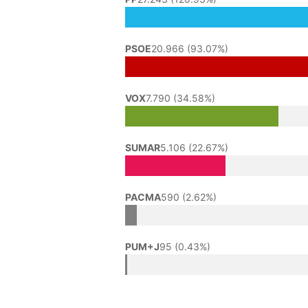
PSOE
20.966 (93.07%)
VOX
7.790 (34.58%)
SUMAR
5.106 (22.67%)
PACMA
590 (2.62%)
PUM+J
95 (0.43%)