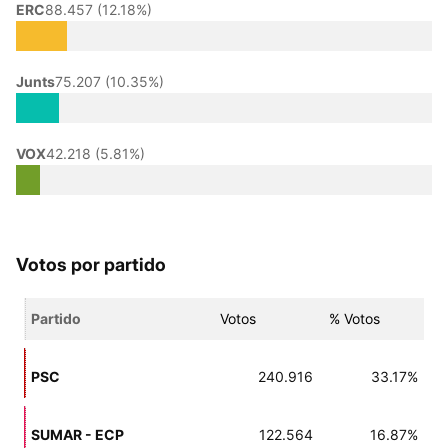
ERC
88.457 (12.18%)
Junts
75.207 (10.35%)
VOX
42.218 (5.81%)
Votos por partido
Partido
Votos
% Votos
PSC
240.916
33.17%
SUMAR - ECP
122.564
16.87%