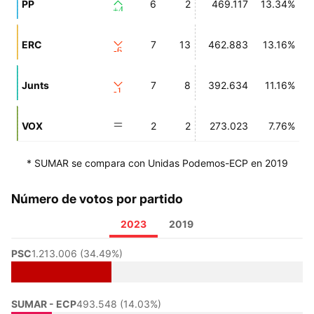
PP
6
2
469.117
13.34%
+4
ERC
7
13
462.883
13.16%
-6
Junts
7
8
392.634
11.16%
-1
VOX
2
2
273.023
7.76%
* SUMAR se compara con Unidas Podemos-ECP en 2019
Número de votos por partido
2023
2019
PSC
1.213.006 (34.49%)
SUMAR - ECP
493.548 (14.03%)