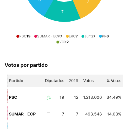
7
7
PSC
19
SUMAR - ECP
7
ERC
7
Junts
7
PP
6
VOX
2
Votos por partido
Partido
Diputados
2019
Votos
% Votos
PSC
19
12
1.213.006
34.49%
+7
SUMAR - ECP
7
7
493.548
14.03%