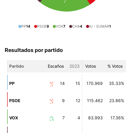
7
PP
14
PSOE
9
VOX
7
CHA
4
IU - SUMAR
1
Resultados por partido
Partido
Escaños
2023
Votos
% Votos
PP
14
15
170.969
35.33%
-1
PSOE
9
12
115.462
23.86%
-3
VOX
7
4
83.993
17.36%
+3