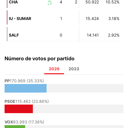
CHA
4
2
50.922
10.52%
+2
IU - SUMAR
1
15.424
3.18%
SALF
0
14.141
2.92%
Número de votos por partido
2026
2023
PP
170.969 (35.33%)
PSOE
115.462 (23.86%)
VOX
83.993 (17.36%)