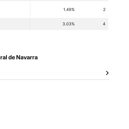
1.49%
2
3.03%
4
ral de Navarra