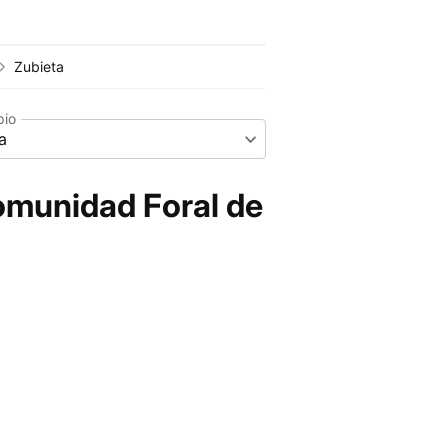
Zubieta
pio
a
omunidad Foral de