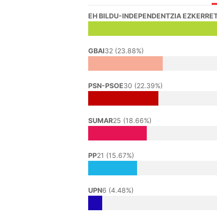
EH BILDU-INDEPENDENTZIA EZKERRET
GBAI
32 (23.88%)
PSN-PSOE
30 (22.39%)
SUMAR
25 (18.66%)
PP
21 (15.67%)
UPN
6 (4.48%)