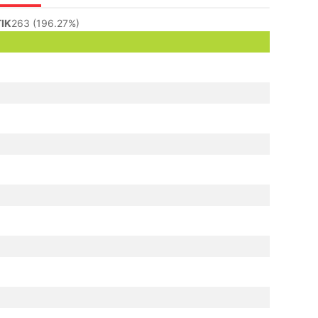
IK
263 (196.27%)