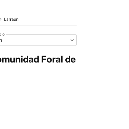
Larraun
pio
n
omunidad Foral de