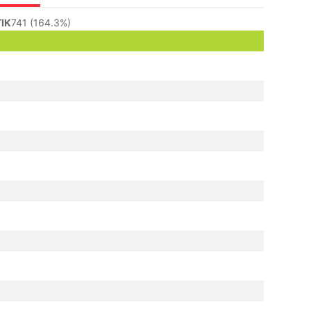
IK
741 (164.3%)