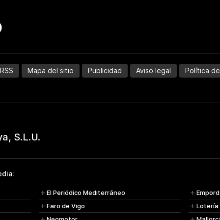
RSS
Mapa del sitio
Publicidad
Aviso legal
Política d
dia:
El Periódico Mediterráneo
Empord
Faro de Vigo
Lotería
Neomotor
Mallorc