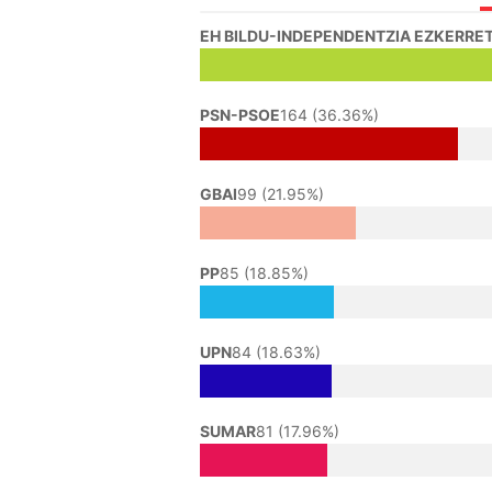
EH BILDU-INDEPENDENTZIA EZKERRET
PSN-PSOE
164 (36.36%)
GBAI
99 (21.95%)
PP
85 (18.85%)
UPN
84 (18.63%)
SUMAR
81 (17.96%)