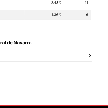
2.43%
11
1.36%
6
ral de Navarra