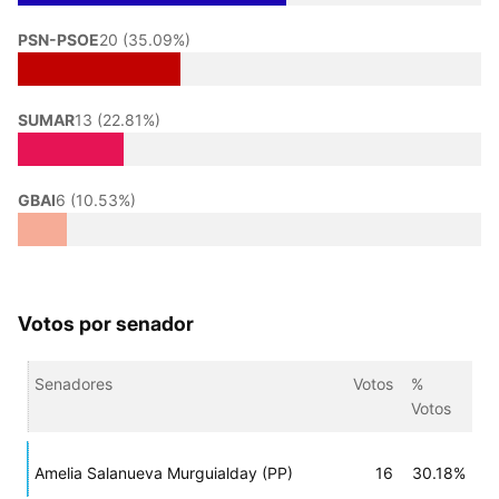
PSN-PSOE
20 (35.09%)
SUMAR
13 (22.81%)
GBAI
6 (10.53%)
Votos por senador
Senadores
Votos
%
Votos
Amelia Salanueva Murguialday (PP)
16
30.18%