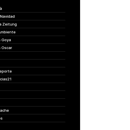
à
 Navidad
a Zeitung
Ambiente
s Goya
s Oscar
eporte
cias21
ache
os