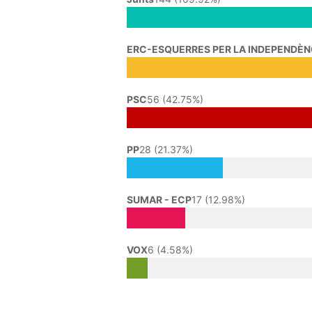
ERC-ESQUERRES PER LA INDEPENDÈN
PSC
56 (42.75%)
PP
28 (21.37%)
SUMAR - ECP
17 (12.98%)
VOX
6 (4.58%)