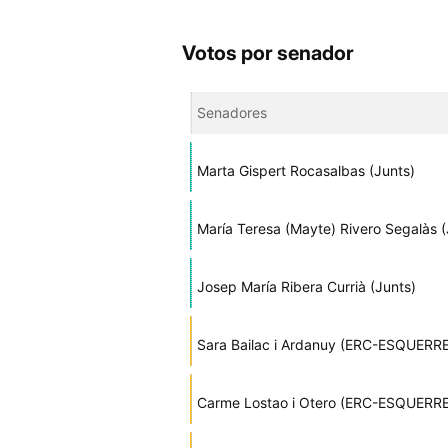
Votos por senador
Senadores
Marta Gispert Rocasalbas (Junts)
María Teresa (Mayte) Rivero Segalàs (
Josep María Ribera Currià (Junts)
Sara Bailac i Ardanuy (ERC-ESQUER
Carme Lostao i Otero (ERC-ESQUER