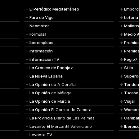
El Periódico Mediterráneo
Empord
Faro de Vigo
Lotería
Neomotor
Mallorc
Fórmula1
Medio 
Iberempleos
Premio
Información
Premio
Información TV
Regió7
La Crónica de Badajoz
Stilo
La Nueva España
Superd
La Opinión
de A Coruña
Tenden
La Opinión
de Málaga
Tucasa
La Opinión
de Murcia
Viajar
La Opinión
El Correo de Zamora
Woman
La Provincia
Diario de Las Palmas
Cambal
Levante
El Mercantil Valenciano
Iberpis
Levante TV