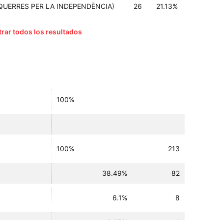
-ESQUERRES PER LA INDEPENDÈNCIA)
26
21.13%
rar todos los resultados
100%
100%
213
38.49%
82
6.1%
8