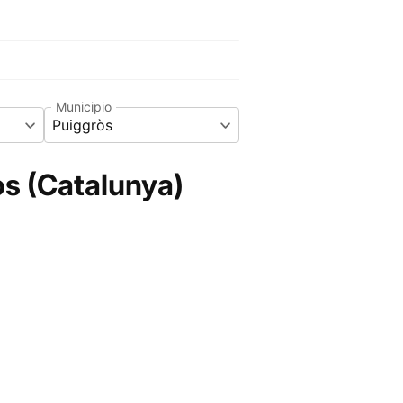
Municipio
Puiggròs
òs (Catalunya)