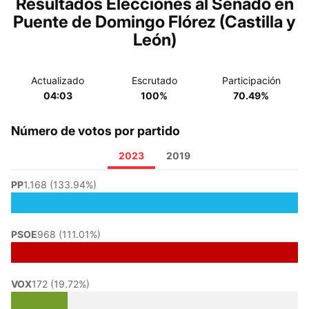
Resultados Elecciones al Senado en
Puente de Domingo Flórez (Castilla y
León)
Actualizado
Escrutado
Participación
04:03
100%
70.49%
Número de votos por partido
2023
2019
PP
1.168 (133.94%)
PSOE
968 (111.01%)
VOX
172 (19.72%)