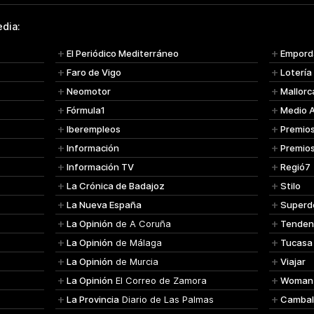
dia:
El Periódico Mediterráneo
Empord
Faro de Vigo
Lotería
Neomotor
Mallorc
Fórmula1
Medio 
Iberempleos
Premio
Información
Premio
Información TV
Regió7
La Crónica de Badajoz
Stilo
La Nueva España
Superd
La Opinión
de A Coruña
Tenden
La Opinión
de Málaga
Tucasa
La Opinión
de Murcia
Viajar
La Opinión
El Correo de Zamora
Woman
La Provincia
Diario de Las Palmas
Cambal