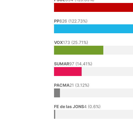
PP
826 (122.73%)
VOX
173 (25.71%)
SUMAR
97 (14.41%)
PACMA
21 (3.12%)
FE de las JONS
4 (0.6%)