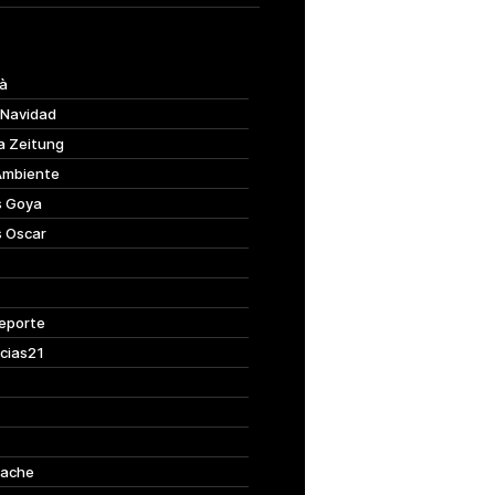
à
 Navidad
a Zeitung
Ambiente
s Goya
s Oscar
eporte
cias21
ache