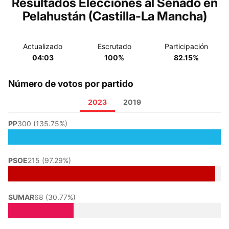
Resultados Elecciones al Senado en
Pelahustán (Castilla-La Mancha)
Actualizado
Escrutado
Participación
04:03
100%
82.15%
Número de votos por partido
2023
2019
PP
300 (135.75%)
PSOE
215 (97.29%)
SUMAR
68 (30.77%)