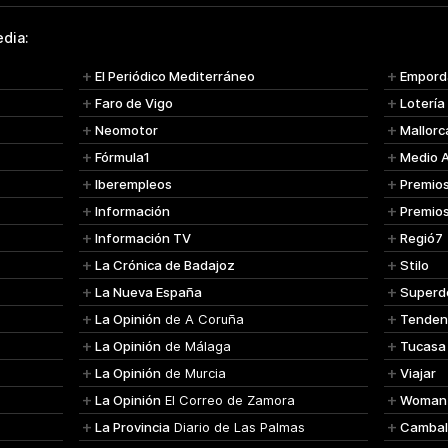
dia:
El Periódico Mediterráneo
Empord
Faro de Vigo
Lotería
Neomotor
Mallorc
Fórmula1
Medio 
Iberempleos
Premio
Información
Premio
Información TV
Regió7
La Crónica de Badajoz
Stilo
La Nueva España
Superd
La Opinión
de A Coruña
Tenden
La Opinión
de Málaga
Tucasa
La Opinión
de Murcia
Viajar
La Opinión
El Correo de Zamora
Woman
La Provincia
Diario de Las Palmas
Cambal