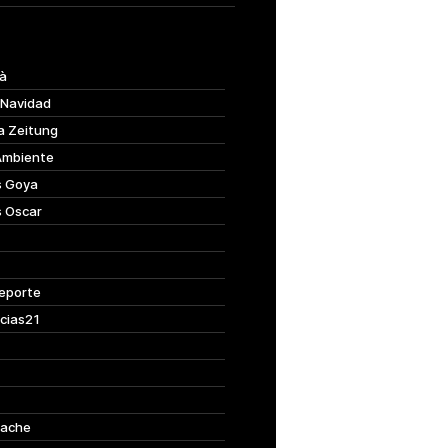
à
 Navidad
a Zeitung
Ambiente
s Goya
s Oscar
eporte
cias21
ache