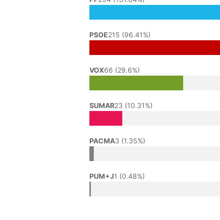
PSOE
215 (96.41%)
VOX
66 (29.6%)
SUMAR
23 (10.31%)
PACMA
3 (1.35%)
PUM+J
1 (0.48%)