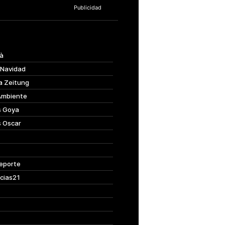
à
 Navidad
a Zeitung
Ambiente
s Goya
s Oscar
eporte
cias21