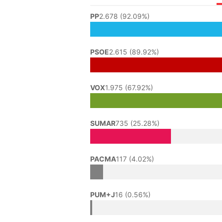
PP
2.678 (92.09%)
PSOE
2.615 (89.92%)
VOX
1.975 (67.92%)
SUMAR
735 (25.28%)
PACMA
117 (4.02%)
PUM+J
16 (0.56%)