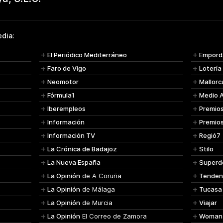
dia:
El Periódico Mediterráneo
Empord
Faro de Vigo
Lotería
Neomotor
Mallorc
Fórmula1
Medio 
Iberempleos
Premio
Información
Premio
Información TV
Regió7
La Crónica de Badajoz
Stilo
La Nueva España
Superd
La Opinión
de A Coruña
Tenden
La Opinión
de Málaga
Tucasa
La Opinión
de Murcia
Viajar
La Opinión
El Correo de Zamora
Woman