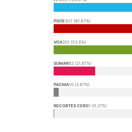
PSOE
307 (81.87%)
VOX
201 (53.6%)
SUMAR
82 (21.87%)
PACMA
10 (2.67%)
RECORTES CERO
1 (0.27%)