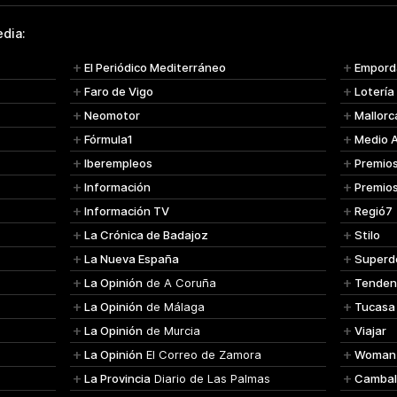
dia:
El Periódico Mediterráneo
Empord
Faro de Vigo
Lotería
Neomotor
Mallorc
Fórmula1
Medio 
Iberempleos
Premio
Información
Premio
Información TV
Regió7
La Crónica de Badajoz
Stilo
La Nueva España
Superd
La Opinión
de A Coruña
Tenden
La Opinión
de Málaga
Tucasa
La Opinión
de Murcia
Viajar
La Opinión
El Correo de Zamora
Woman
La Provincia
Diario de Las Palmas
Cambal