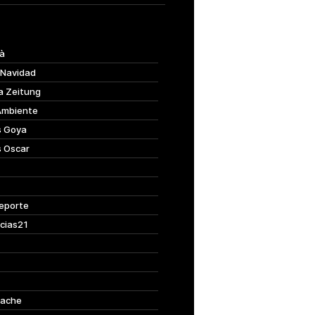
à
 Navidad
a Zeitung
Ambiente
s Goya
s Oscar
eporte
cias21
ache