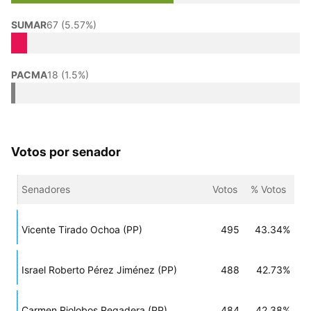
SUMAR
67 (5.57%)
PACMA
18 (1.5%)
Votos por senador
Senadores
Votos
% Votos
Vicente Tirado Ochoa (PP)
495
43.34%
Israel Roberto Pérez Jiménez (PP)
488
42.73%
Carmen Riolobos Regadera (PP)
484
42.38%