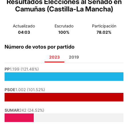
Resultados Elecciones al Senado en
Camuñas (Castilla-La Mancha)
Actualizado
Escrutado
Participación
04:03
100%
78.02%
Número de votos por partido
2023
2019
PP
1.199 (121.48%)
PSOE
1.002 (101.52%)
SUMAR
242 (24.52%)