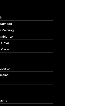
à
 Navidad
a Zeitung
Ambiente
s Goya
s Oscar
eporte
cias21
ache