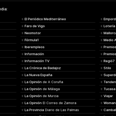
dia:
El Periódico Mediterráneo
Empord
Faro de Vigo
Lotería
Neomotor
Mallorc
Fórmula1
Medio 
Iberempleos
Premio
Información
Premio
Información TV
Regió7
La Crónica de Badajoz
Stilo
La Nueva España
Superd
La Opinión
de A Coruña
Tenden
La Opinión
de Málaga
Tucasa
La Opinión
de Murcia
Viajar
La Opinión
El Correo de Zamora
Woman
La Provincia
Diario de Las Palmas
Cambal