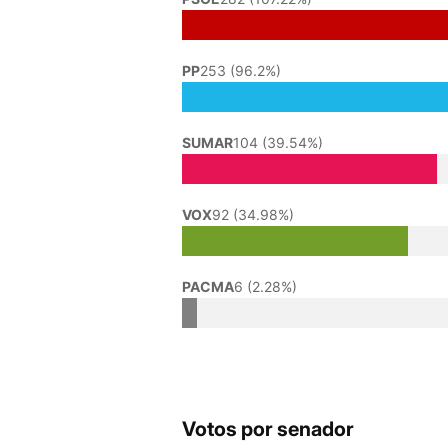
PP
253 (96.2%)
SUMAR
104 (39.54%)
VOX
92 (34.98%)
PACMA
6 (2.28%)
Votos por senador