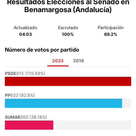
Resultados Elecciones al Senado en
Benamargosa (Andalucía)
Actualizado
Escrutado
Participación
04:03
100%
69.2%
Número de votos por partido
2023
2019
PSOE
815 (119.68%)
PP
632 (92.8%)
SUMAR
260 (38.18%)