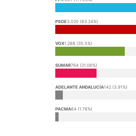
PSOE
3.020 (83.24%)
VOX
1.288 (35.5%)
SUMAR
764 (21.06%)
ADELANTE ANDALUCÍA
142 (3.91%)
PACMA
64 (1.76%)