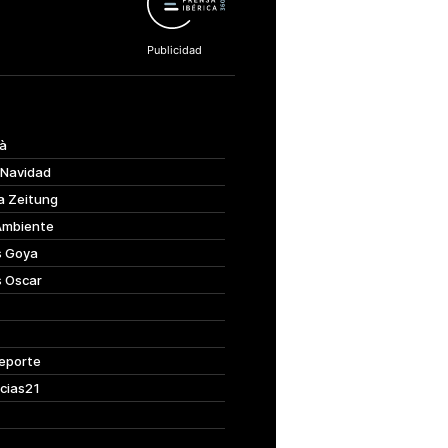
à
 Navidad
a Zeitung
Ambiente
s Goya
s Oscar
eporte
cias21