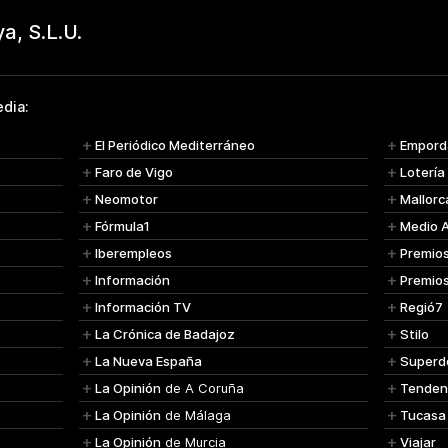
dia:
El Periódico Mediterráneo
Empord
Faro de Vigo
Lotería
Neomotor
Mallorc
Fórmula1
Medio 
Iberempleos
Premio
Información
Premio
Información TV
Regió7
La Crónica de Badajoz
Stilo
La Nueva España
Superd
La Opinión
de A Coruña
Tenden
La Opinión
de Málaga
Tucasa
La Opinión
de Murcia
Viajar