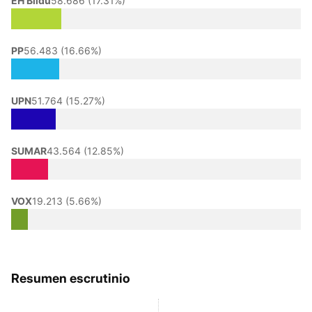
EH Bildu
58.686 (17.31%)
PP
56.483 (16.66%)
UPN
51.764 (15.27%)
SUMAR
43.564 (12.85%)
VOX
19.213 (5.66%)
Resumen escrutinio