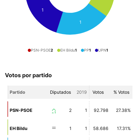
1
1
PSN-PSOE
2
EH Bildu
1
PP
1
UPN
1
Votos por partido
Partido
Diputados
2019
Votos
% Votos
PSN-PSOE
2
1
92.798
27.38%
+1
EH Bildu
1
1
58.686
17.31%