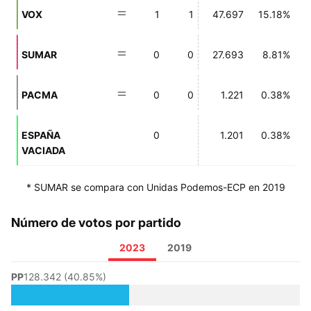
VOX
1
1
47.697
15.18%
SUMAR
0
0
27.693
8.81%
PACMA
0
0
1.221
0.38%
ESPAÑA
0
1.201
0.38%
VACIADA
* SUMAR se compara con Unidas Podemos-ECP en 2019
Número de votos por partido
2023
2019
PP
128.342 (40.85%)