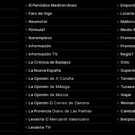
El Periódico Mediterráneo
Empord
Faro de Vigo
Lotería
Neomotor
Mallorc
Fórmula1
Medio 
Iberempleos
Premio
Información
Premio
Información TV
Regió7
La Crónica de Badajoz
Stilo
La Nueva España
Superd
La Opinión
de A Coruña
Tenden
La Opinión
de Málaga
Tucasa
La Opinión
de Murcia
Viajar
La Opinión
El Correo de Zamora
Woman
La Provincia
Diario de Las Palmas
Cambal
Levante
El Mercantil Valenciano
Iberpis
Levante TV