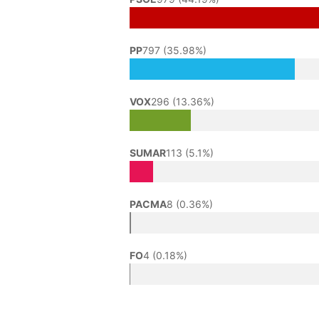
PP
797 (35.98%)
VOX
296 (13.36%)
SUMAR
113 (5.1%)
PACMA
8 (0.36%)
FO
4 (0.18%)