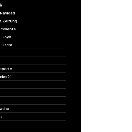
à
 Navidad
a Zeitung
Ambiente
s Goya
s Oscar
eporte
cias21
ache
os