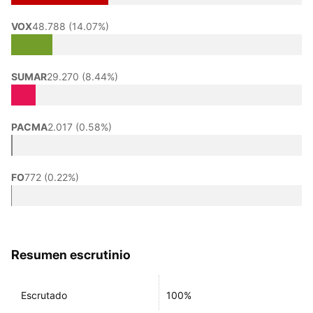
VOX
48.788 (14.07%)
SUMAR
29.270 (8.44%)
PACMA
2.017 (0.58%)
FO
772 (0.22%)
Resumen escrutinio
Escrutado
100%