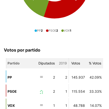
PP
2
PSOE
2
VOX
1
Votos por partido
Partido
Diputados
2019
Votos
% Votos
PP
2
2
145.937
42.09%
PSOE
2
1
115.554
33.33%
+1
VOX
1
1
48.788
14.07%