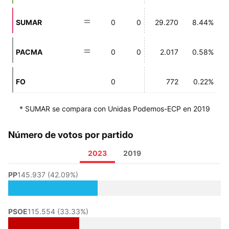
SUMAR
0
0
29.270
8.44%
PACMA
0
0
2.017
0.58%
FO
0
772
0.22%
* SUMAR se compara con Unidas Podemos-ECP en 2019
Número de votos por partido
2023
2019
PP
145.937 (42.09%)
PSOE
115.554 (33.33%)