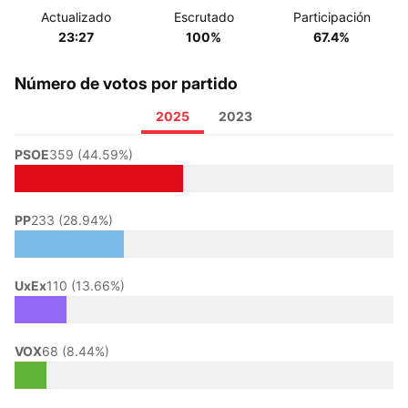
Actualizado
Escrutado
Participación
23:27
100%
67.4%
Número de votos por partido
2025
2023
PSOE
359 (44.59%)
PP
233 (28.94%)
UxEx
110 (13.66%)
VOX
68 (8.44%)