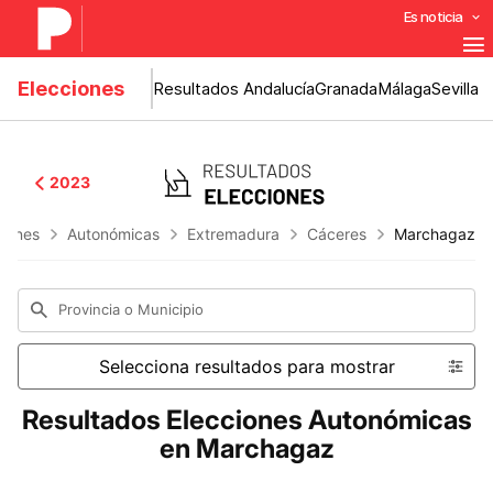
Es noticia
Elecciones
Resultados Andalucía
Granada
Málaga
Sevilla
2023
ciones
Autonómicas
Extremadura
Cáceres
Marchagaz
Provincia o Municipio
Selecciona resultados para mostrar
Resultados Elecciones Autonómicas
en Marchagaz