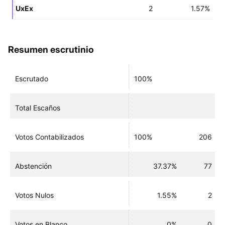
UxEx
2
1.57%
Resumen escrutinio
Escrutado
100%
Total Escaños
Votos Contabilizados
100%
206
Abstención
37.37%
77
Votos Nulos
1.55%
2
Votos en Blanco
0%
0