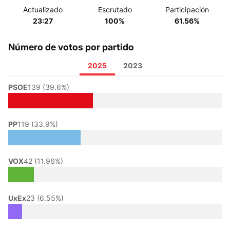
Actualizado
Escrutado
Participación
23:27
100%
61.56%
Número de votos por partido
2025
2023
PSOE
139 (39.6%)
PP
119 (33.9%)
VOX
42 (11.96%)
UxEx
23 (6.55%)