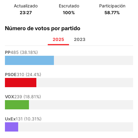
Actualizado
Escrutado
Participación
23:27
100%
58.77%
Número de votos por partido
2025
2023
PP
485 (38.18%)
PSOE
310 (24.4%)
VOX
239 (18.81%)
UxEx
131 (10.31%)