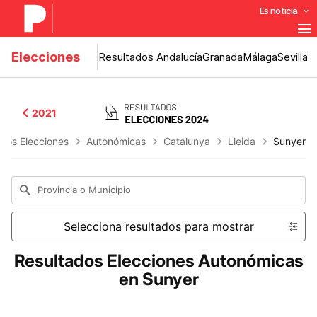
Es noticia
Elecciones
Resultados Andalucía
Granada
Málaga
Sevilla
2021
ados Elecciones
Autonómicas
Catalunya
Lleida
Sunyer
Provincia o Municipio
Selecciona resultados para mostrar
Resultados Elecciones Autonómicas
en Sunyer