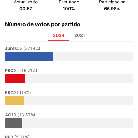
Actualizado
Escrutado
Participación
00:57
100%
66.98%
Número de votos por partido
2024
2021
Junts
52 (37.14%)
PSC
22 (15.71%)
ERC
21 (15%)
AC
19 (13.57%)
PP
8 (5.71%)