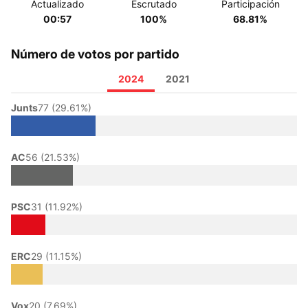
Actualizado
Escrutado
Participación
00:57
100%
68.81%
Número de votos por partido
2024
2021
Junts
77 (29.61%)
AC
56 (21.53%)
PSC
31 (11.92%)
ERC
29 (11.15%)
Vox
20 (7.69%)