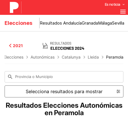
Es noticia
Elecciones
Resultados Andalucía
Granada
Málaga
Sevilla
2021
s Elecciones
Autonómicas
Catalunya
Lleida
Peramola
Provincia o Municipio
Selecciona resultados para mostrar
Resultados Elecciones Autonómicas
en Peramola