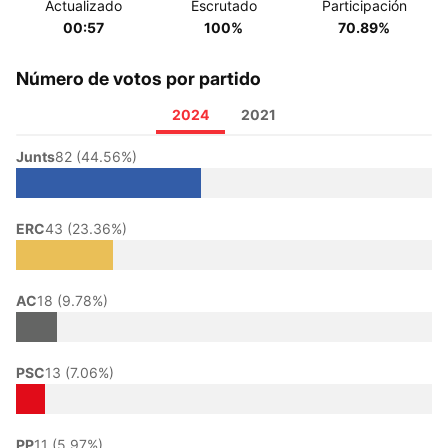
Actualizado
Escrutado
Participación
00:57
100%
70.89%
Número de votos por partido
2024
2021
Junts
82 (44.56%)
ERC
43 (23.36%)
AC
18 (9.78%)
PSC
13 (7.06%)
PP
11 (5.97%)