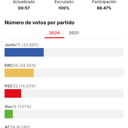
Actualizado
Escrutado
Participación
00:57
100%
66.47%
Número de votos por partido
2024
2021
Junts
75 (32.89%)
ERC
56 (24.56%)
PSC
32 (14.03%)
Vox
16 (7.01%)
AC
14 (6.14%)