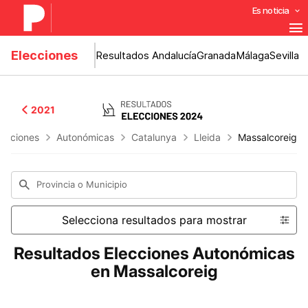
Es noticia
Elecciones
Resultados Andalucía
Granada
Málaga
Sevilla
2021
lecciones
Autonómicas
Catalunya
Lleida
Massalcoreig
Provincia o Municipio
Selecciona resultados para mostrar
Resultados Elecciones Autonómicas
en Massalcoreig