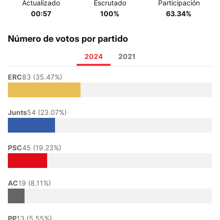
Actualizado
Escrutado
Participación
00:57
100%
63.34%
Número de votos por partido
2024
2021
ERC
83 (35.47%)
Junts
54 (23.07%)
PSC
45 (19.23%)
AC
19 (8.11%)
PP
13 (5.55%)