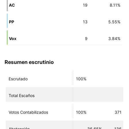
AC
19
8.11%
PP
13
5.55%
Vox
9
3.84%
Resumen escrutinio
Escrutado
100%
Total Escaños
Votos Contabilizados
100%
371
Abstención
36.65%
136