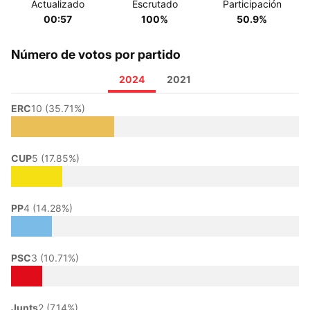
Actualizado
Escrutado
Participación
00:57
100%
50.9%
Número de votos por partido
2024
2021
ERC
10 (35.71%)
CUP
5 (17.85%)
PP
4 (14.28%)
PSC
3 (10.71%)
Junts
2 (7.14%)