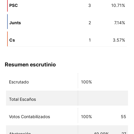
PSC
3
10.71%
Junts
2
7.14%
Cs
1
3.57%
Resumen escrutinio
Escrutado
100%
Total Escaños
Votos Contabilizados
100%
55
Abstención
49.09%
27