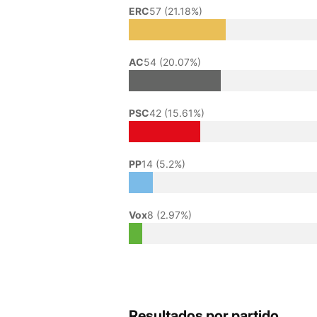
ERC
57 (21.18%)
AC
54 (20.07%)
PSC
42 (15.61%)
PP
14 (5.2%)
Vox
8 (2.97%)
Resultados por partido